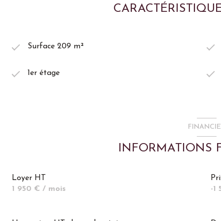
CARACTÉRISTIQUE
Localisation et environnement :
* Implantés dans la zone artisanale du Bois Saint-Pierre, 
emplacement stratégique entre Lyon-Est et l’aéroport Sai
* Accès rapide aux autoroutes A43 (Lyon - Grenoble), A42 
Surface 209 m²
* À 10 minutes de l’aéroport et de la gare TGV de Lyon S
* À 35 minutes de Lyon et de Bourgoin-Jallieu
1er étage
* Arrêt de bus du réseau régional (Cars Région Isère / Tran
* Environnement calme et professionnel, dans une zone d'a
artisanales, PME et activités tertiaires
Conditions de location:
FINANCI
* Bail dérogatoire ou bail commercial 3/6/9
* Loyer annuel HT/HC: 23400€
INFORMATIONS 
* Loyer payé mensuellement
* Provision sur charges : 5% du loyer HT, soit 97.5€/mois (ch
* Révision annuelle du loyer selon ILAT (Indice des Loyers d
Loyer HT
Pr
* Dépôt de garantie demandé : 3 mois de loyer hors charge
1 950 € / mois
-1
* Caution requise : caution personnelle du gérant de la so
* Taxe foncière de ce lot à la charge du preneur : enviro
* Honoraires : 15 % HT du loyer annuel HT/HC à la charge