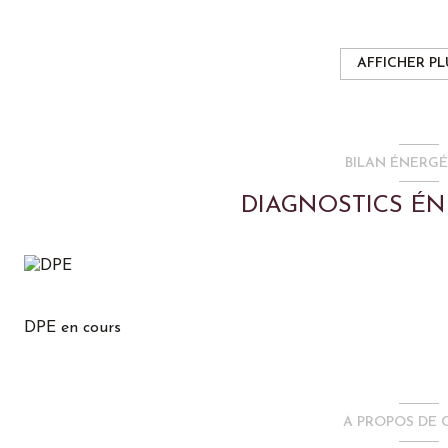
Description des locaux :
Surface totale : environ 220 m² modulable et divisible selo
48m², 71m², 81m², 152m² ou 220m² en totalité.
AFFICHER PL
Composition :
* 2 open spaces de 47,7 m² et 81,3 m²
* 3 bureaux individuels de 15,1 m² , 14,5 m² et 11,2 m²
* 1 salle de réunion de 22,9 m²
BILAN ÉNERG
* 1 salle de rangement / archive de 7,1 m²
* 1 dégagement / circulation de 17,2 m²
DIAGNOSTICS É
* 1 sanitaire privatif avec lave-main et sèche-main
Accès par entrée sécurisée commune et escalier central.
Les locaux bénéficient d’une belle luminosité naturelle e
(espaces collaboratifs, bureaux cloisonnés, showroom, etc.)
Équipements et prestations :
DPE en cours
* Chauffage / climatisation réversible
* Raccordement fibre optique
* Bâtiment en charpente métallique
* 9 places de stationnement disponibles sur site
A PROPOS DE C
* Site clôturé et accès sécurisé