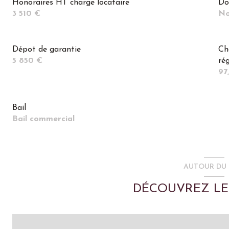
Honoraires HT charge locataire
Do
3 510 €
No
*** Disponibilité : Janvier 2026 ***
Les informations sur les risques auxquels ce bien est expos
Dépot de garantie
Ch
www.georisques.gouv.fr
5 850 €
ré
97
Bail
Bail commercial
AUTOUR DU 
DÉCOUVREZ LE